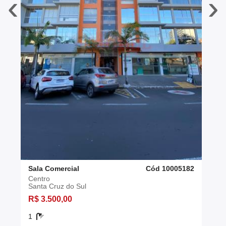
‹
›
Sala Comercial
Cód 10005182
Centro
Santa Cruz do Sul
R$ 3.500,00
1