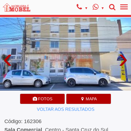
‹
›
FOTOS
MAPA
VOLTAR AOS RESULTADOS
Código: 162306
Sala Comercial
, Centro - Santa Cruz do Sul