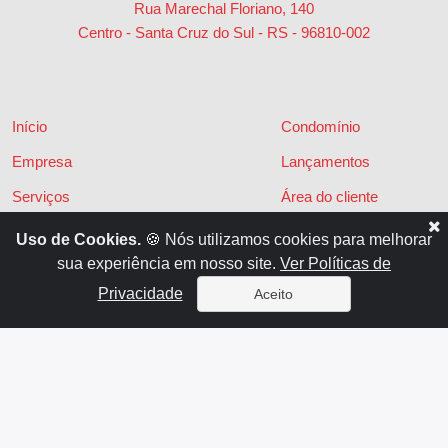
Rua Marechal Floriano, 140
Centro - Santa Cruz do Sul - RS
-
96810-002
Início
Condomínio
Empresa
Lançamentos
Serviços
Área do cliente
Financiamentos
Políticas de privacidade
Uso de Cookies.
🍪 Nós utilizamos cookies para melhorar
sua experiência em nosso site.
Ver Políticas de
Locações
Contato
Privacidade
Aceito
Vendas
x
Sistema para Gestão Imobiliária