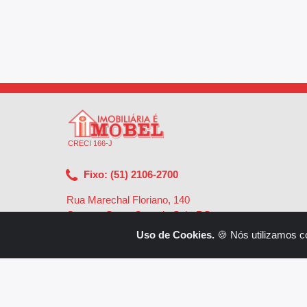
CRECI 166-J
Fixo: (51) 2106-2700
Rua Marechal Floriano, 140
Centro - Santa Cruz do Sul - RS
-
96810-002
Uso de Cookies.
🍪 Nós utilizamos c