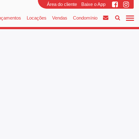
Área do cliente
Baixe o App
nçamentos
Locações
Vendas
Condomínio