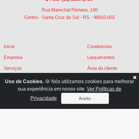
Rua Marechal Floriano, 140
Centro - Santa Cruz do Sul - RS
-
96810-002
Início
Condomínio
Empresa
Lançamentos
Serviços
Área do cliente
Financiamentos
Políticas de privacidade
Uso de Cookies.
🍪 Nós utilizamos cookies para melhorar
sua experiência em nosso site.
Ver Políticas de
Locações
Contato
Privacidade
Aceito
Vendas
x
Sistema para Gestão Imobiliária