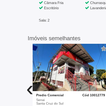
Câmara Fria
Churrasqu
Escritório
Lavanderi
Sala: 2
Imóveis semelhantes
‹
ód 2716901
Predio Comercial
Cód 10012779
Senai
Santa Cruz do Sul