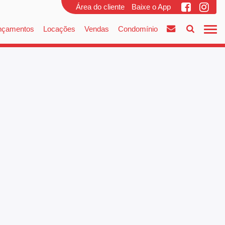
Área do cliente
Baixe o App
nçamentos
Locações
Vendas
Condomínio