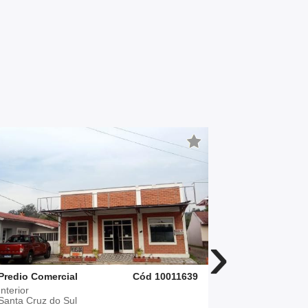
›
Predio Comercial
Cód 10011639
Predio Come
Interior
Goiás
Santa Cruz do Sul
Santa Cruz 