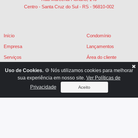
Centro - Santa Cruz do Sul - RS
-
96810-002
Início
Condomínio
Empresa
Lançamentos
Serviços
Área do cliente
Financiamentos
Políticas de privacidade
Uso de Cookies.
🍪 Nós utilizamos cookies para melhorar
sua experiência em nosso site.
Ver Políticas de
Locações
Contato
Privacidade
Aceito
Vendas
x
Sistema para Gestão Imobiliária