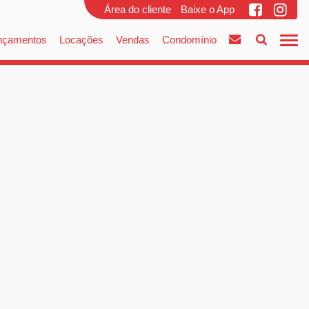
Área do cliente
Baixe o App
nçamentos
Locações
Vendas
Condomínio