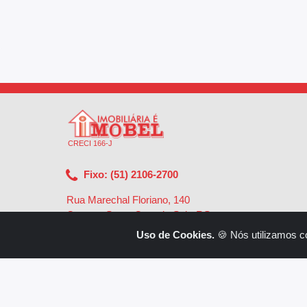
CRECI 166-J
Fixo: (51) 2106-2700
Rua Marechal Floriano, 140
Centro - Santa Cruz do Sul - RS
-
96810-002
Uso de Cookies.
🍪 Nós utilizamos c