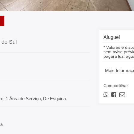
Aluguel
 do Sul
* Valores e disp
sem aviso prévio
pagará luz, á
Mais Informaç
Compartilhar
ro, 1 Área de Serviço, De Esquina.
na