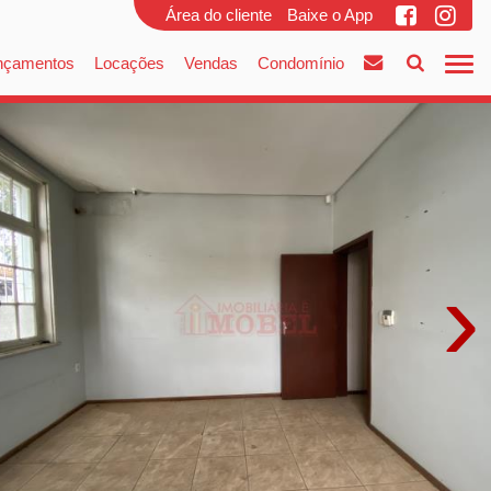
Área do cliente
Baixe o App
nçamentos
Locações
Vendas
Condomínio
›