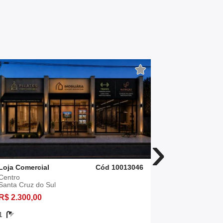
›
Loja Comercial
Cód 10013046
Loja Comerc
Centro
Senai
Santa Cruz do Sul
Santa Cruz 
R$ 2.300,00
R$ 3.000,0
1
2