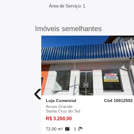
Área de Serviço: 1
Imóveis semelhantes
‹
d 10012019
Loja Comercial
Cód 10012502
Arroio Grande
Santa Cruz do Sul
R$ 3.200,00
72,00 m²
1