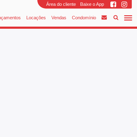
Área do cliente
Baixe o App
nçamentos
Locações
Vendas
Condomínio