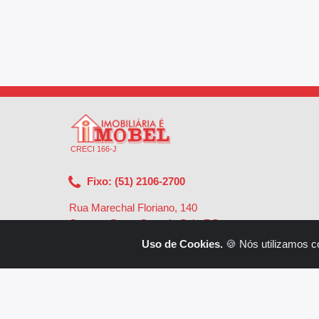
CRECI 166-J
Fixo: (51) 2106-2700
Rua Marechal Floriano, 140
Centro - Santa Cruz do Sul - RS
-
96810-002
Uso de Cookies.
🍪 Nós utilizamos c