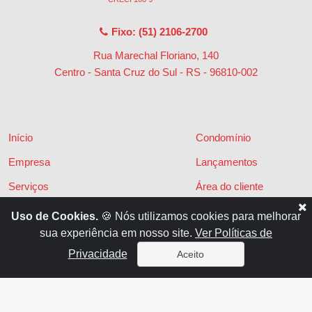
Fixo: (51) 2106-2700
Rua Marechal Floriano, 140
Centro - Santa Cruz do Sul - RS
-
96810-002
Início
Condomínio
Empresa
Lançamentos
Serviços
Área do cliente
Financiamentos
Políticas de privacidade
Uso de Cookies.
🍪 Nós utilizamos cookies para melhorar
sua experiência em nosso site.
Ver Políticas de
Locações
Contato
Privacidade
Aceito
Vendas
x