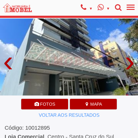
‹
›
FOTOS
MAPA
VOLTAR AOS RESULTADOS
Código: 10012895
Loja Comercial
, Centro - Santa Cruz do Sul