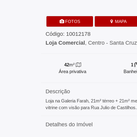
FOTOS
MAPA
Código: 10012178
Loja Comercial
, Centro - Santa Cruz
42
m²
1
Área privativa
Banhei
Descrição
Loja na Galeria Farah, 21m² térreo + 21m² mez
vitrine com visão para Rua Julio de Castilhos.
Detalhes do Imóvel