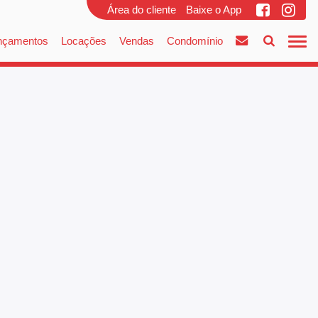
Área do cliente
Baixe o App
nçamentos
Locações
Vendas
Condomínio