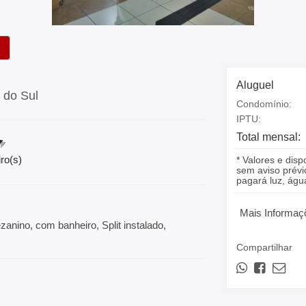
Aluguel
 do Sul
Condomínio:
IPTU:
Total mensal:
ro(s)
* Valores e disp
sem aviso prévio
pagará luz, á
Mais Informaç
anino, com banheiro, Split instalado,
Compartilhar