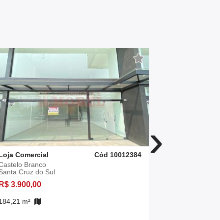
›
Loja Comercial
Cód 10012384
Loja Comerc
Castelo Branco
Centro
Santa Cruz do Sul
Santa Cruz 
R$ 3.900,00
R$ 3.200,0
184,21 m²
97,84 m²