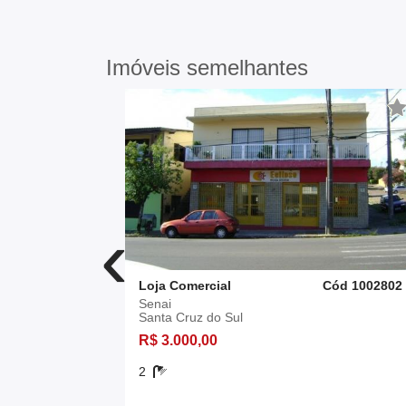
Imóveis semelhantes
‹
ód 2452601
Loja Comercial
Cód 1002802
Senai
Santa Cruz do Sul
R$ 3.000,00
2