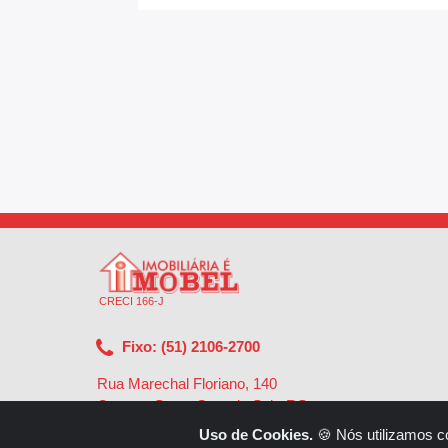
CRECI 166-J
Fixo: (51) 2106-2700
Rua Marechal Floriano, 140
Centro - Santa Cruz do Sul - RS
-
96810-002
Uso de Cookies.
🍪 Nós utilizamos c