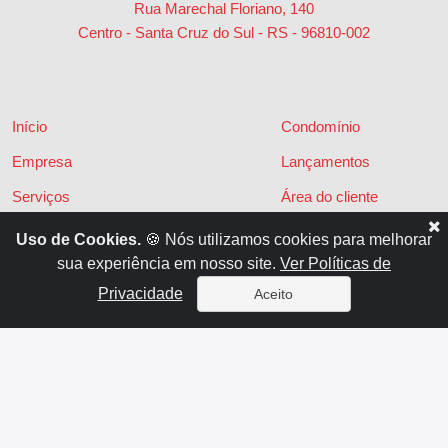
Rua Marechal Floriano, 140
Centro - Santa Cruz do Sul - RS
-
96810-002
Início
Condomínio
Empresa
Lançamentos
Serviços
Área do cliente
Financiamentos
Políticas de privacidade
Uso de Cookies.
🍪 Nós utilizamos cookies para melhorar
sua experiência em nosso site.
Ver Políticas de
Locações
Contato
Privacidade
Aceito
Vendas
x
Sistema para Gestão Imobiliária