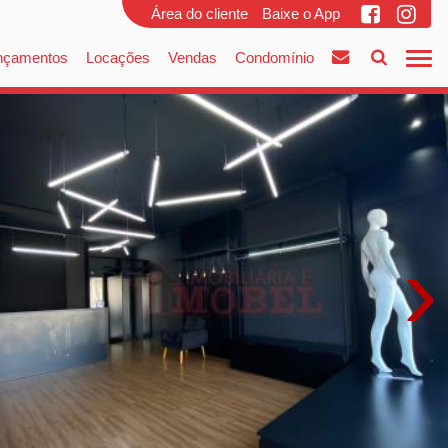
Área do cliente
Baixe o App
nçamentos
Locações
Vendas
Condomínio
›