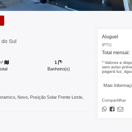
Aluguel
 do Sul
IPTU:
Total mensal:
m²
1
* Valores e disp
sem aviso prévio
otal
Banheiro(s)
pagará luz, á
Mais Informaç
ramico, Novo, Posição Solar Frente Leste,
Compartilhar