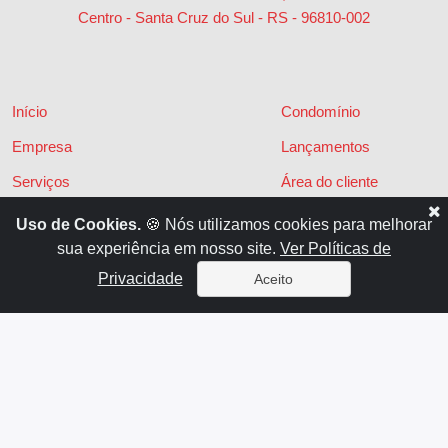
Centro - Santa Cruz do Sul - RS
-
96810-002
Início
Condomínio
Empresa
Lançamentos
Serviços
Área do cliente
Financiamentos
Políticas de privacidade
Uso de Cookies.
🍪 Nós utilizamos cookies para melhorar
sua experiência em nosso site.
Ver Políticas de
Locações
Contato
Privacidade
Aceito
Vendas
x
Sistema para Gestão Imobiliária