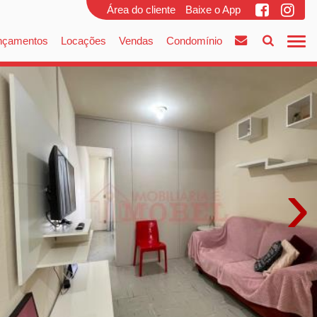
Área do cliente
Baixe o App
nçamentos
Locações
Vendas
Condomínio
›