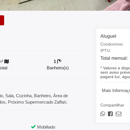
Aluguel
Condomínio:
IPTU:
Total mensal:
m²
1
otal
Banheiro(s)
* Valores e disp
sem aviso prévio
pagará luz, á
Mais Informaç
io, Sala, Cozinha, Banheiro, Área de
os, Próximo Supermercado Zaffari.
Compartilhar
Mobiliado