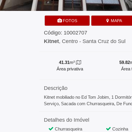
FOTOS
MAPA
Código: 10002707
Kitnet
, Centro - Santa Cruz do Sul
41.31
m²
59.82
Área privativa
Área t
Descrição
Kitnet mobiliado no Ed Tom Jobim, 1 Dormitór
Serviço, Sacada com Churrasqueira, De Fund
Detalhes do Imóvel
Churrasqueira
Cozinha