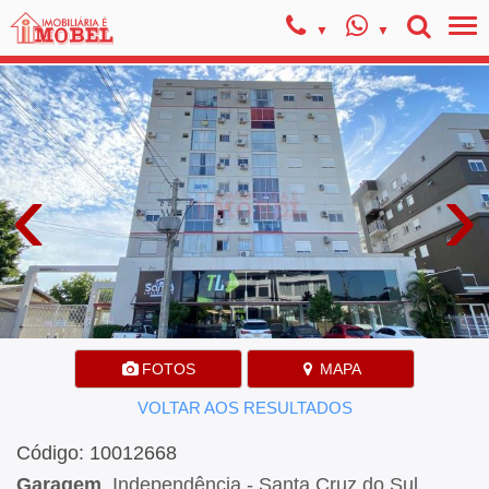
‹
›
FOTOS
MAPA
VOLTAR AOS RESULTADOS
Código: 10012668
Garagem
, Independência - Santa Cruz do Sul