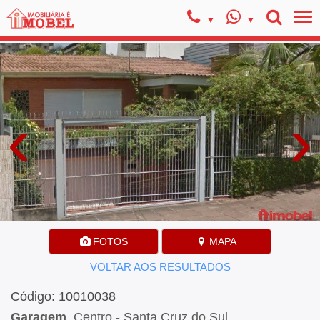
‹
›
FOTOS
MAPA
VOLTAR AOS RESULTADOS
Código: 10010038
Garagem
, Centro - Santa Cruz do Sul