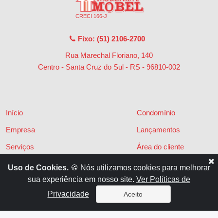
CRECI 166-J
Fixo: (51) 2106-2700
Rua Marechal Floriano, 140
Centro - Santa Cruz do Sul - RS
-
96810-002
Início
Condomínio
Empresa
Lançamentos
Serviços
Área do cliente
Financiamentos
Políticas de privacidade
Uso de Cookies.
🍪 Nós utilizamos cookies para melhorar
sua experiência em nosso site.
Ver Políticas de
Locações
Contato
Privacidade
Aceito
Vendas