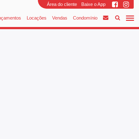
Área do cliente
Baixe o App
nçamentos
Locações
Vendas
Condomínio