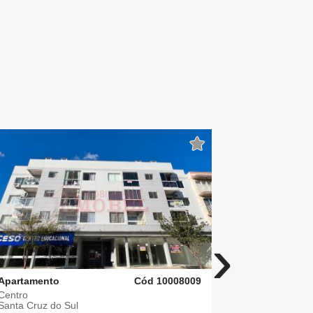
›
Apartamento
Cód 10008009
Apartament
Centro
Bonfim
Santa Cruz do Sul
Santa Cruz 