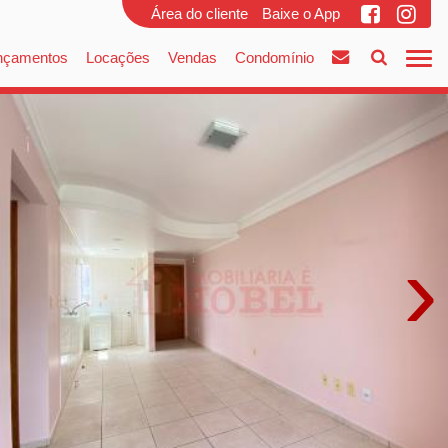
Área do cliente
Baixe o App
nçamentos
Locações
Vendas
Condomínio
›