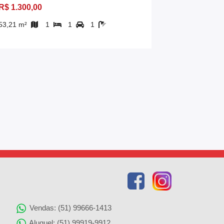
R$ 1.300,00
R$ 1.200,0
53,21 m²
1
1
1
54,81 m²
Vendas: (51) 99666-1413
Aluguel: (51) 99919-9912