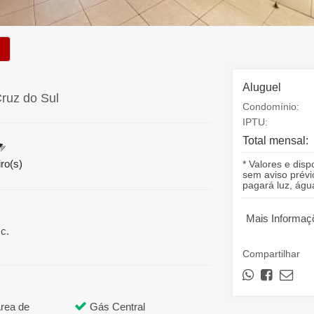
Aluguel
Cruz do Sul
Condomínio:
IPTU:
Total mensal:
ro(s)
* Valores e disp
sem aviso prévio
pagará luz, á
Mais Informaç
c.
Compartilhar
rea de
Gás Central