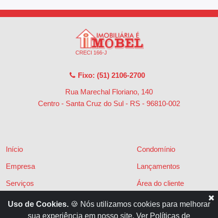
CRECI 166-J
Fixo: (51) 2106-2700
Rua Marechal Floriano, 140
Centro - Santa Cruz do Sul - RS
-
96810-002
Início
Condomínio
Empresa
Lançamentos
Serviços
Área do cliente
Financiamentos
Políticas de privacidade
Uso de Cookies.
🍪 Nós utilizamos cookies para melhorar
sua experiência em nosso site.
Ver Políticas de
Locações
Contato