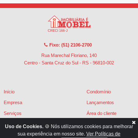
CRECI 166-J
Fixo: (51) 2106-2700
Rua Marechal Floriano, 140
Centro - Santa Cruz do Sul - RS
-
96810-002
Início
Condomínio
Empresa
Lançamentos
Serviços
Área do cliente
Financiamentos
Políticas de privacidade
Uso de Cookies.
🍪 Nós utilizamos cookies para melhorar
sua experiência em nosso site.
Ver Políticas de
Locações
Contato