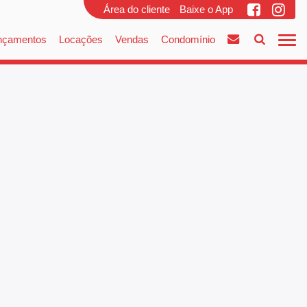
Área do cliente
Baixe o App
nçamentos
Locações
Vendas
Condomínio