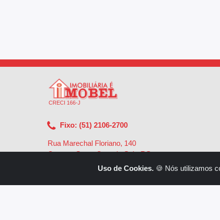
CRECI 166-J
Fixo: (51) 2106-2700
Rua Marechal Floriano, 140
Centro - Santa Cruz do Sul - RS
-
96810-002
Uso de Cookies.
🍪 Nós utilizamos c