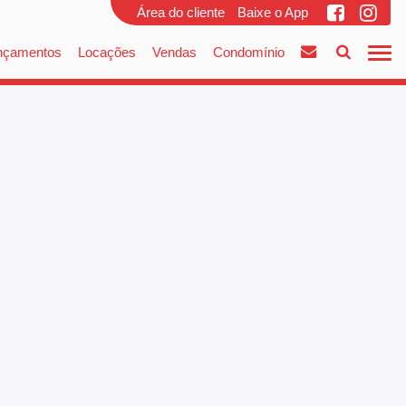
Área do cliente
Baixe o App
nçamentos
Locações
Vendas
Condomínio