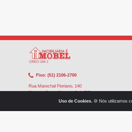
CRECI 166-J
Fixo: (51) 2106-2700
Rua Marechal Floriano, 140
Centro - Santa Cruz do Sul - RS
-
96810-002
Uso de Cookies.
🍪 Nós utilizamos c