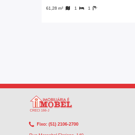
61,28 m²
1
1
CRECI 166-J
Fixo: (51) 2106-2700