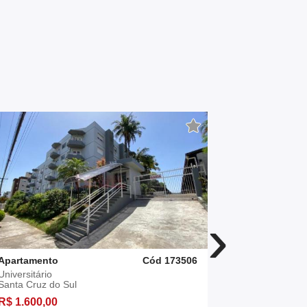
›
Apartamento
Cód 173506
Apartament
Universitário
Universitário
Santa Cruz do Sul
Santa Cruz 
R$ 1.600,00
R$ 1.600,0