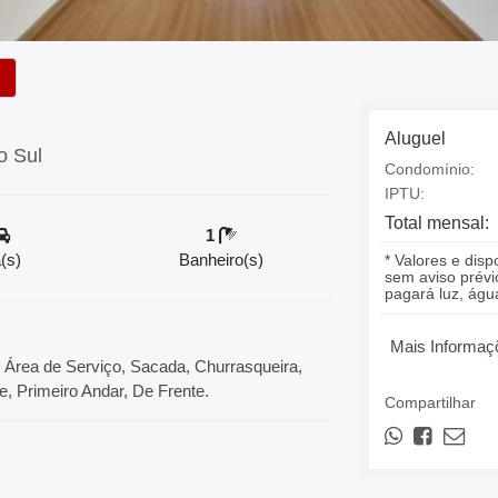
Aluguel
o Sul
Condomínio:
IPTU:
Total mensal:
1
(s)
Banheiro(s)
* Valores e disp
sem aviso prévio
pagará luz, á
Mais Informaç
a, Área de Serviço, Sacada, Churrasqueira,
, Primeiro Andar, De Frente.
Compartilhar