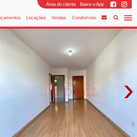
Área do cliente
Baixe o App
nçamentos
Locações
Vendas
Condomínio
›