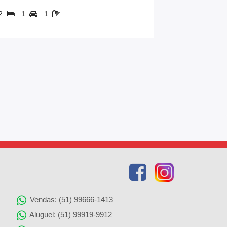
2
1
1
2
1
Vendas: (51) 99666-1413
Aluguel: (51) 99919-9912