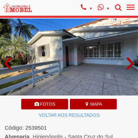
‹
›
FOTOS
MAPA
VOLTAR AOS RESULTADOS
Código: 2539501
Alvenaria
, Higienópolis - Santa Cruz do Sul