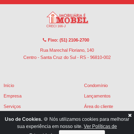
CRECI 166-J
Fixo: (51) 2106-2700
Rua Marechal Floriano, 140
Centro - Santa Cruz do Sul - RS
-
96810-002
Início
Condomínio
Empresa
Lançamentos
Serviços
Área do cliente
Financiamentos
Políticas de privacidade
Uso de Cookies.
🍪 Nós utilizamos cookies para melhorar
sua experiência em nosso site.
Ver Políticas de
Locações
Contato