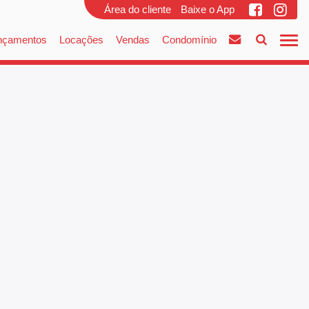
Área do cliente
Baixe o App
nçamentos
Locações
Vendas
Condomínio