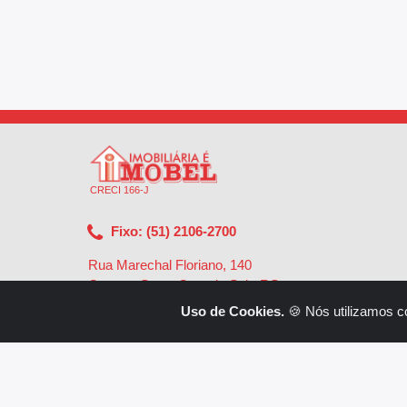
CRECI 166-J
Fixo: (51) 2106-2700
Rua Marechal Floriano, 140
Centro - Santa Cruz do Sul - RS
-
96810-002
Uso de Cookies.
🍪 Nós utilizamos c