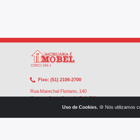
CRECI 166-J
Fixo: (51) 2106-2700
Rua Marechal Floriano, 140
Centro - Santa Cruz do Sul - RS
-
96810-002
Uso de Cookies.
🍪 Nós utilizamos c