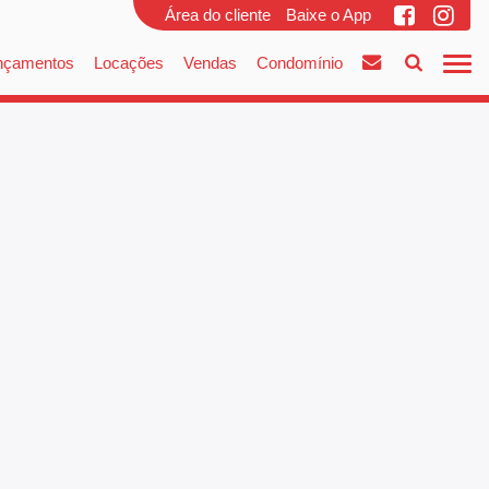
Área do cliente
Baixe o App
nçamentos
Locações
Vendas
Condomínio