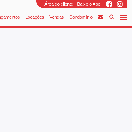
Área do cliente
Baixe o App
nçamentos
Locações
Vendas
Condomínio