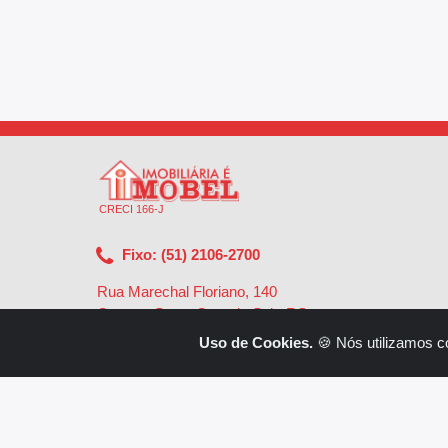
CRECI 166-J
Fixo: (51) 2106-2700
Rua Marechal Floriano, 140
Centro - Santa Cruz do Sul - RS
-
96810-002
Uso de Cookies.
🍪 Nós utilizamos c