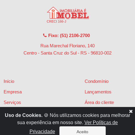
CRECI 166-J
Fixo: (51) 2106-2700
Rua Marechal Floriano, 140
Centro - Santa Cruz do Sul - RS
-
96810-002
Início
Condomínio
Empresa
Lançamentos
Serviços
Área do cliente
Financiamentos
Políticas de privacidade
Uso de Cookies.
🍪 Nós utilizamos cookies para melhorar
sua experiência em nosso site.
Ver Políticas de
Locações
Contato
Privacidade
Aceito
Vendas