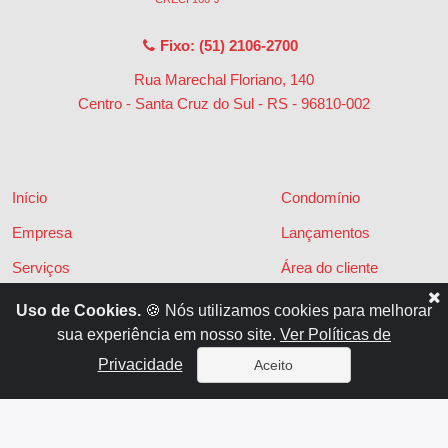
Fixo: (51) 2106-2700
Rua Marechal Floriano, 140
Centro - Santa Cruz do Sul - RS
-
96810-002
Início
Condomínio
Empresa
Lançamentos
Serviços
Área do cliente
Financiamentos
Políticas de privacidade
Uso de Cookies.
🍪 Nós utilizamos cookies para melhorar
sua experiência em nosso site.
Ver Políticas de
Locações
Contato
Privacidade
Aceito
Vendas
x