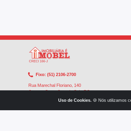
CRECI 166-J
Fixo: (51) 2106-2700
Rua Marechal Floriano, 140
Centro - Santa Cruz do Sul - RS
-
96810-002
Uso de Cookies.
🍪 Nós utilizamos c