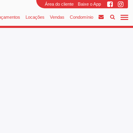
Área do cliente
Baixe o App
nçamentos
Locações
Vendas
Condomínio