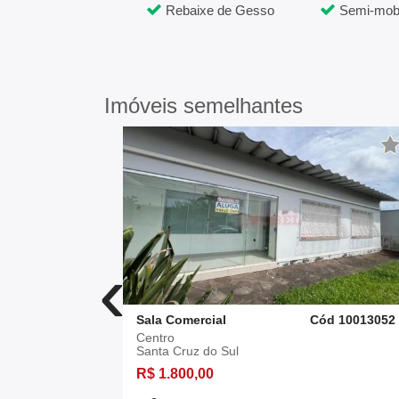
Rebaixe de Gesso
Semi-mobi
Imóveis semelhantes
‹
d 10005155
Sala Comercial
Cód 10013052
Centro
Santa Cruz do Sul
R$ 1.800,00