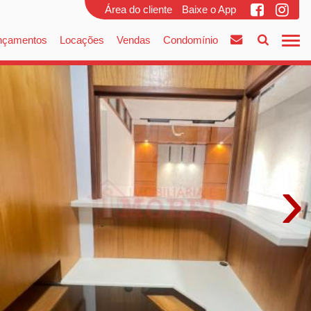
Área do cliente
Baixe o App
nçamentos
Locações
Vendas
Condomínio
›