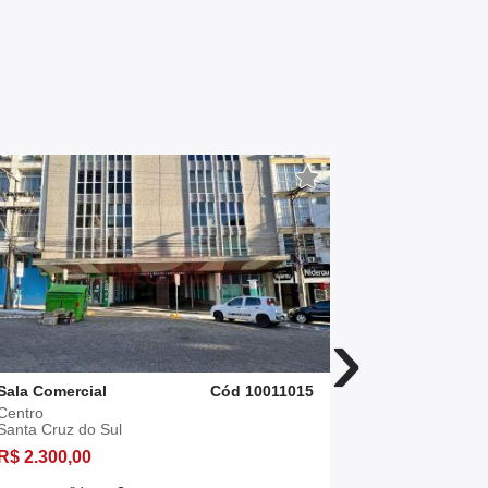
›
Sala Comercial
Cód 10011015
Sala Comerc
Centro
Universitário
Santa Cruz do Sul
Santa Cruz 
R$ 2.300,00
R$ 1.800,0