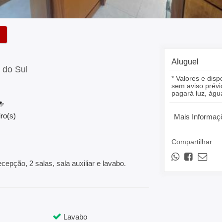
Aluguel
 do Sul
* Valores e disp
sem aviso prévio
pagará luz, á
ro(s)
Mais Informaç
Compartilhar
epção, 2 salas, sala auxiliar e lavabo.
Lavabo