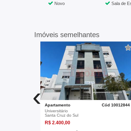
Novo
Sala de Es
Imóveis semelhantes
‹
d 10008517
Apartamento
Cód 10012844
Universitário
Santa Cruz do Sul
R$ 2.400,00