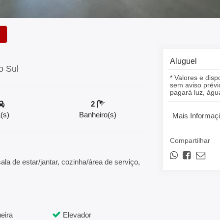
Aluguel
o Sul
* Valores e disp
sem aviso prévio
pagará luz, á
2
(s)
Banheiro(s)
Mais Informaç
Compartilhar
la de estar/jantar, cozinha/área de serviço,
eira
Elevador