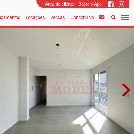
Área do cliente
Baixe o App
nçamentos
Locações
Vendas
Condomínio
›