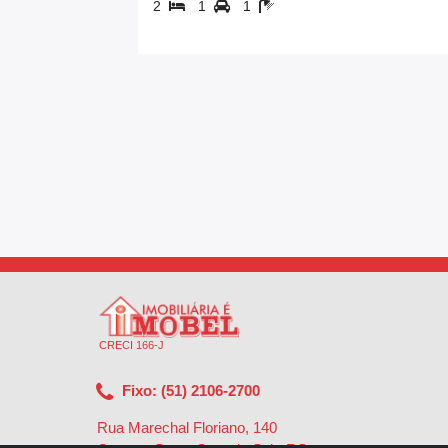
2
1
1
CRECI 166-J
Fixo: (51) 2106-2700
Rua Marechal Floriano, 140