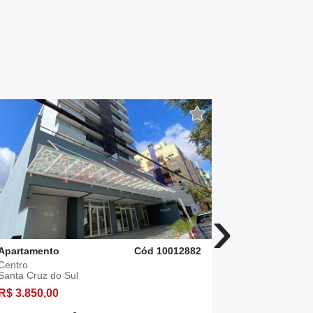
›
Apartamento
Cód 10012882
Apartament
Centro
Santo Inácio
Santa Cruz do Sul
Santa Cruz 
R$ 3.850,00
R$ 2.500,0