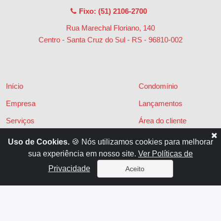
Fixo: (51) 2106-2700
Rua Marechal Floriano, 140
Centro - Santa Cruz do Sul - RS
-
96810-002
Início
Condomínio
Empresa
Lançamentos
Serviços
Área do cliente
Financiamentos
Políticas de privacidade
Uso de Cookies.
🍪 Nós utilizamos cookies para melhorar
sua experiência em nosso site.
Ver Políticas de
Locações
Contato
Privacidade
Aceito
Vendas
x