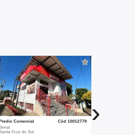
›
Predio Comercial
Cód 10012779
Predio Come
Senai
Goiás
Santa Cruz do Sul
Santa Cruz 