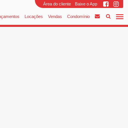
Área do cliente
Baixe o App
nçamentos
Locações
Vendas
Condomínio