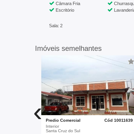
Câmara Fria
Churrasqu
Escritório
Lavanderi
Sala: 2
Imóveis semelhantes
‹
d 10012226
Predio Comercial
Cód 10011639
Interior
Santa Cruz do Sul