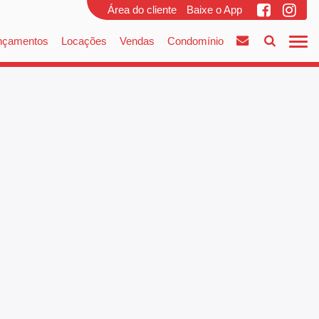
Área do cliente
Baixe o App
nçamentos
Locações
Vendas
Condomínio