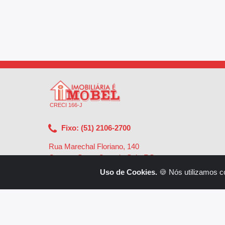
CRECI 166-J
Fixo: (51) 2106-2700
Rua Marechal Floriano, 140
Centro - Santa Cruz do Sul - RS
-
96810-002
Uso de Cookies.
🍪 Nós utilizamos c