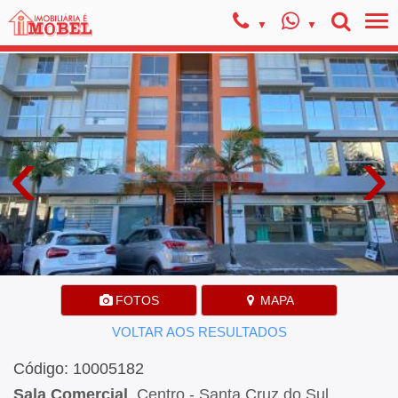
‹
›
FOTOS
MAPA
VOLTAR AOS RESULTADOS
Código: 10005182
Sala Comercial
, Centro - Santa Cruz do Sul