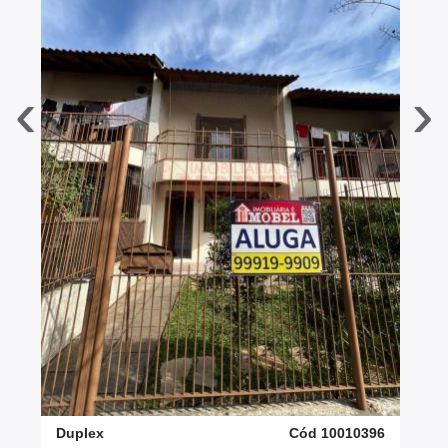
‹
›
Duplex
Cód 10010396