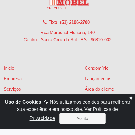
CRECI 166-J
Fixo: (51) 2106-2700
Rua Marechal Floriano, 140
Centro - Santa Cruz do Sul - RS
-
96810-002
Início
Condomínio
Empresa
Lançamentos
Serviços
Área do cliente
Financiamentos
Políticas de privacidade
Uso de Cookies.
🍪 Nós utilizamos cookies para melhorar
sua experiência em nosso site.
Ver Políticas de
Locações
Contato
Privacidade
Aceito
Vendas