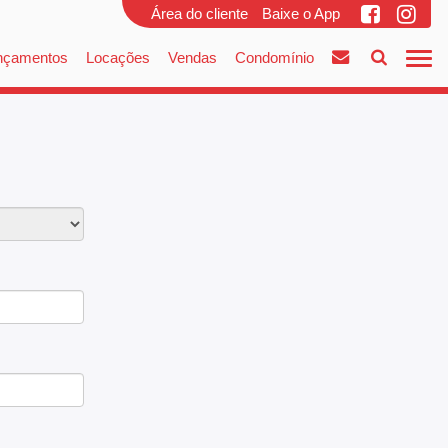
Área do cliente
Baixe o App
nçamentos
Locações
Vendas
Condomínio