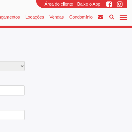
Área do cliente
Baixe o App
nçamentos
Locações
Vendas
Condomínio