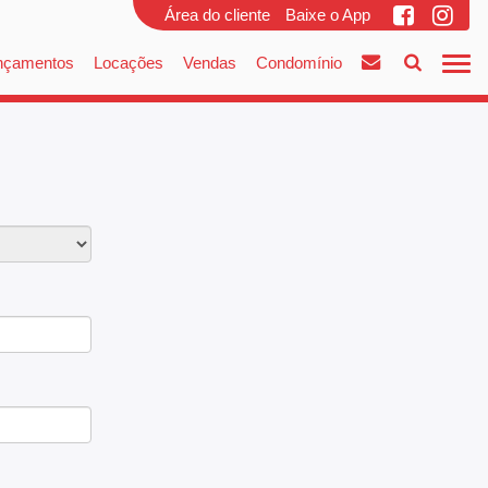
Área do cliente
Baixe o App
nçamentos
Locações
Vendas
Condomínio