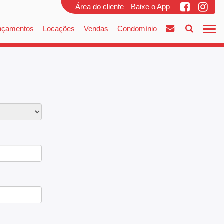
Área do cliente
Baixe o App
nçamentos
Locações
Vendas
Condomínio