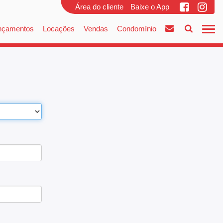
Área do cliente
Baixe o App
nçamentos
Locações
Vendas
Condomínio