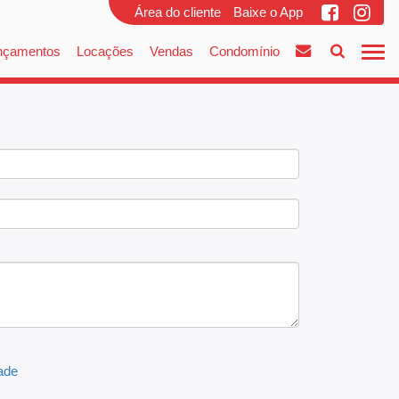
Área do cliente
Baixe o App
nçamentos
Locações
Vendas
Condomínio
dade