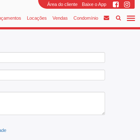
Área do cliente
Baixe o App
nçamentos
Locações
Vendas
Condomínio
dade