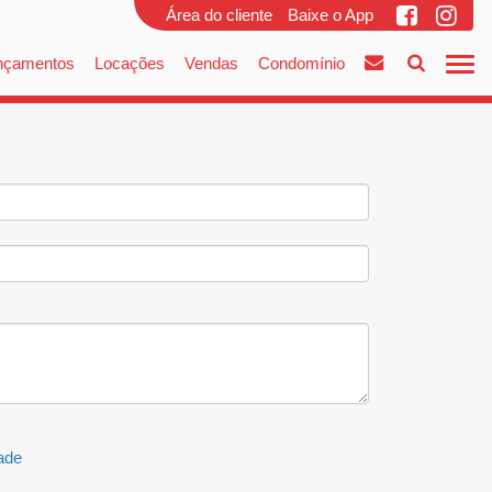
Área do cliente
Baixe o App
nçamentos
Locações
Vendas
Condomínio
dade