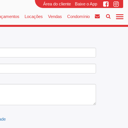
Área do cliente
Baixe o App
nçamentos
Locações
Vendas
Condomínio
dade