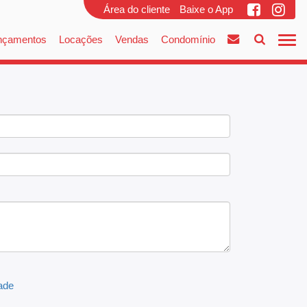
Área do cliente
Baixe o App
nçamentos
Locações
Vendas
Condomínio
dade