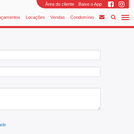
Área do cliente
Baixe o App
nçamentos
Locações
Vendas
Condomínio
dade