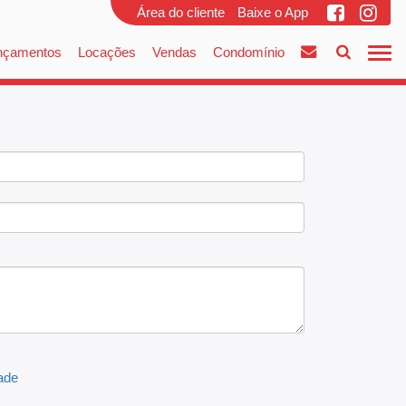
Área do cliente
Baixe o App
nçamentos
Locações
Vendas
Condomínio
dade